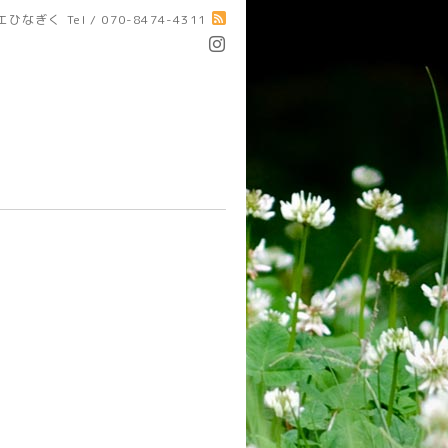
エひなぎく
Tel / 070-8474-4311