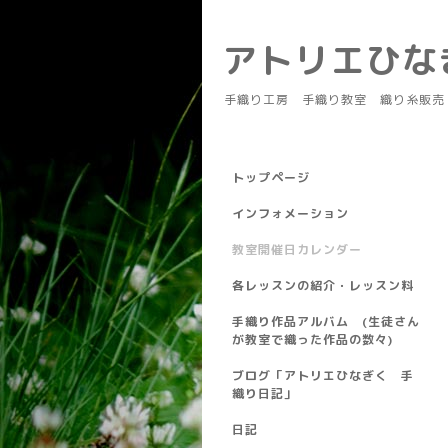
アトリエひ
手織り工房 手織り教室 織り糸販売
トップページ
インフォメーション
教室開催日カレンダー
各レッスンの紹介・レッスン料
手織り作品アルバム (生徒さん
が教室で織った作品の数々)
ブログ「アトリエひなぎく 手
織り日記」
日記