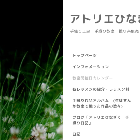
アトリエひ
手織り工房 手織り教室 織り糸販売
トップページ
インフォメーション
教室開催日カレンダー
各レッスンの紹介・レッスン料
手織り作品アルバム (生徒さん
が教室で織った作品の数々)
ブログ「アトリエひなぎく 手
織り日記」
日記