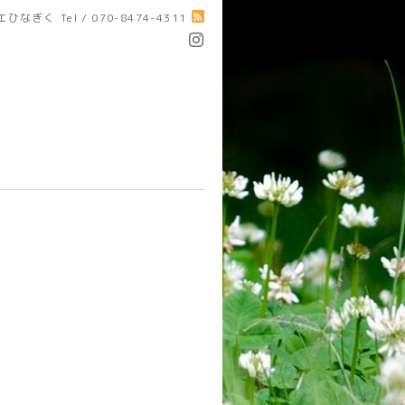
エひなぎく
Tel / 070-8474-4311