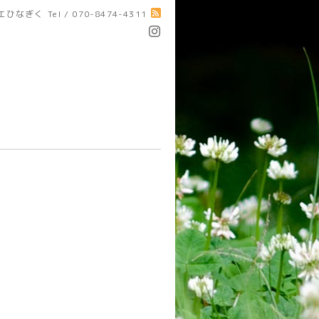
エひなぎく
Tel / 070-8474-4311