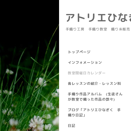
アトリエひ
手織り工房 手織り教室 織り糸販売
トップページ
インフォメーション
教室開催日カレンダー
各レッスンの紹介・レッスン料
手織り作品アルバム (生徒さん
が教室で織った作品の数々)
ブログ「アトリエひなぎく 手
織り日記」
日記