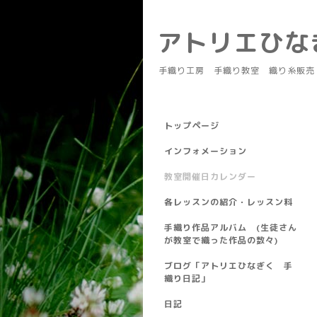
アトリエひ
手織り工房 手織り教室 織り糸販売
トップページ
インフォメーション
教室開催日カレンダー
各レッスンの紹介・レッスン料
手織り作品アルバム (生徒さん
が教室で織った作品の数々)
ブログ「アトリエひなぎく 手
織り日記」
日記