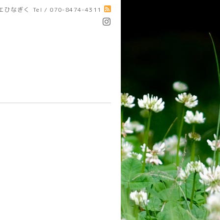
エひなぎく
Tel / 070-8474-4311