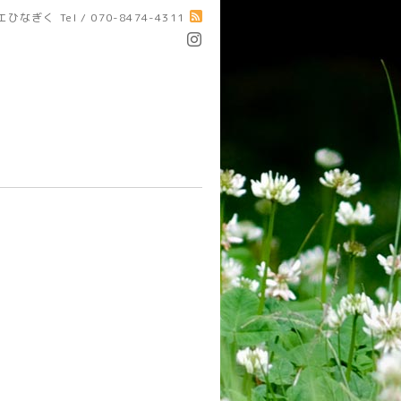
エひなぎく
Tel / 070-8474-4311