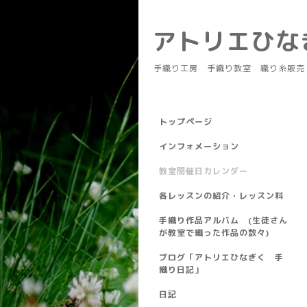
アトリエひ
手織り工房 手織り教室 織り糸販売
トップページ
インフォメーション
教室開催日カレンダー
各レッスンの紹介・レッスン料
手織り作品アルバム (生徒さん
が教室で織った作品の数々)
ブログ「アトリエひなぎく 手
織り日記」
日記