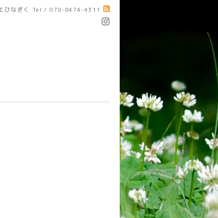
エひなぎく
Tel / 070-8474-4311