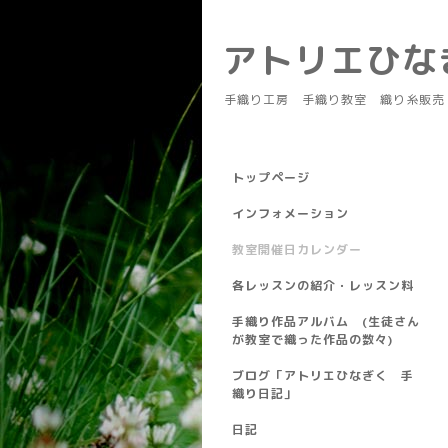
アトリエひ
手織り工房 手織り教室 織り糸販売
トップページ
インフォメーション
教室開催日カレンダー
各レッスンの紹介・レッスン料
手織り作品アルバム (生徒さん
が教室で織った作品の数々)
ブログ「アトリエひなぎく 手
織り日記」
日記