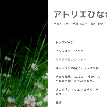
アトリエひ
手織り工房 手織り教室 織り糸販売
トップページ
インフォメーション
教室開催日カレンダー
各レッスンの紹介・レッスン料
手織り作品アルバム (生徒さん
が教室で織った作品の数々)
ブログ「アトリエひなぎく 手
織り日記」
日記