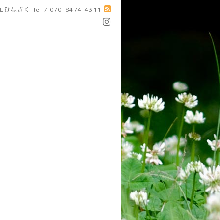
エひなぎく
Tel / 070-8474-4311