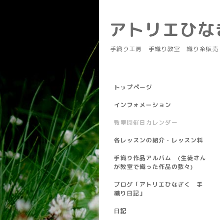
アトリエひ
手織り工房 手織り教室 織り糸販売
トップページ
インフォメーション
教室開催日カレンダー
各レッスンの紹介・レッスン料
手織り作品アルバム (生徒さん
が教室で織った作品の数々)
ブログ「アトリエひなぎく 手
織り日記」
日記