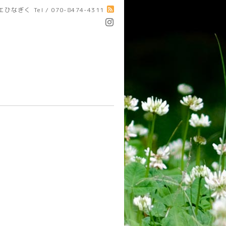
エひなぎく
Tel / 070-8474-4311