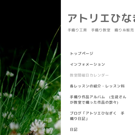
アトリエひ
手織り工房 手織り教室 織り糸販売
トップページ
インフォメーション
教室開催日カレンダー
各レッスンの紹介・レッスン料
手織り作品アルバム (生徒さん
が教室で織った作品の数々)
ブログ「アトリエひなぎく 手
織り日記」
日記