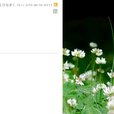
エひなぎく
Tel / 070-8474-4311