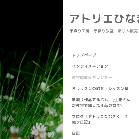
アトリエひ
手織り工房 手織り教室 織り糸販売
トップページ
インフォメーション
教室開催日カレンダー
各レッスンの紹介・レッスン料
手織り作品アルバム (生徒さん
が教室で織った作品の数々)
ブログ「アトリエひなぎく 手
織り日記」
日記