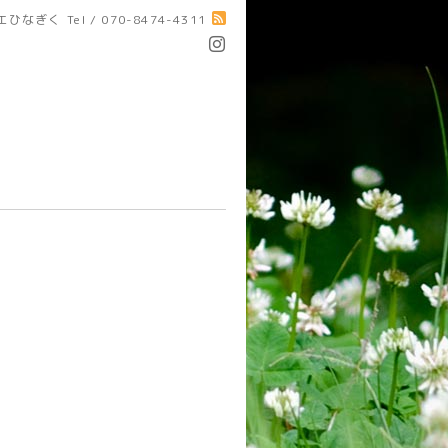
エひなぎく
Tel / 070-8474-4311