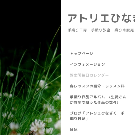
アトリエひ
手織り工房 手織り教室 織り糸販売
トップページ
インフォメーション
教室開催日カレンダー
各レッスンの紹介・レッスン料
手織り作品アルバム (生徒さん
が教室で織った作品の数々)
ブログ「アトリエひなぎく 手
織り日記」
日記