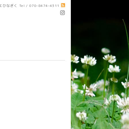
エひなぎく
Tel / 070-8474-4311