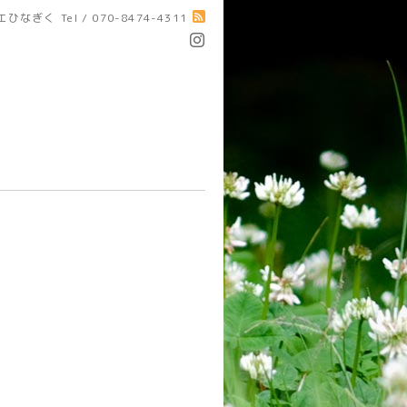
エひなぎく
Tel / 070-8474-4311