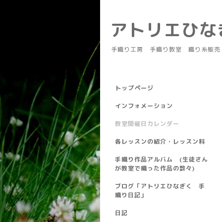
アトリエひ
手織り工房 手織り教室 織り糸販売
トップページ
インフォメーション
教室開催日カレンダー
各レッスンの紹介・レッスン料
手織り作品アルバム (生徒さん
が教室で織った作品の数々)
ブログ「アトリエひなぎく 手
織り日記」
日記