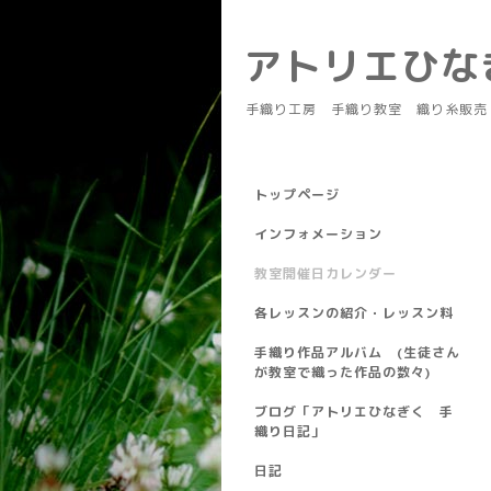
アトリエひ
手織り工房 手織り教室 織り糸販売
トップページ
インフォメーション
教室開催日カレンダー
各レッスンの紹介・レッスン料
手織り作品アルバム (生徒さん
が教室で織った作品の数々)
ブログ「アトリエひなぎく 手
織り日記」
日記