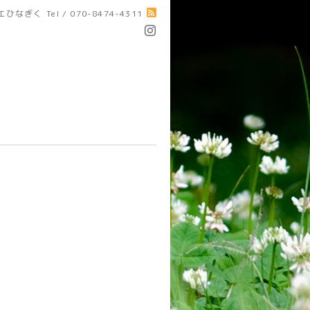
エひなぎく
Tel / 070-8474-4311