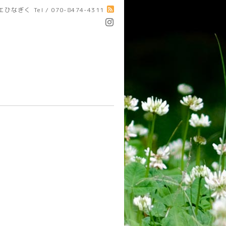
エひなぎく
Tel / 070-8474-4311