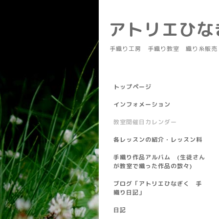
アトリエひ
手織り工房 手織り教室 織り糸販売
トップページ
インフォメーション
教室開催日カレンダー
各レッスンの紹介・レッスン料
手織り作品アルバム (生徒さん
が教室で織った作品の数々)
ブログ「アトリエひなぎく 手
織り日記」
日記