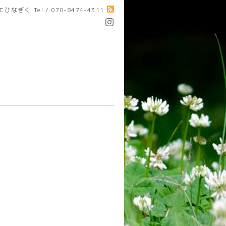
エひなぎく
Tel / 070-8474-4311