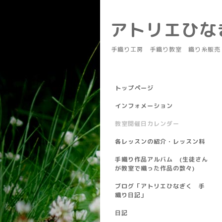
アトリエひ
手織り工房 手織り教室 織り糸販売
トップページ
インフォメーション
教室開催日カレンダー
各レッスンの紹介・レッスン料
手織り作品アルバム (生徒さん
が教室で織った作品の数々)
ブログ「アトリエひなぎく 手
織り日記」
日記