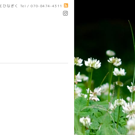
エひなぎく
Tel / 070-8474-4311