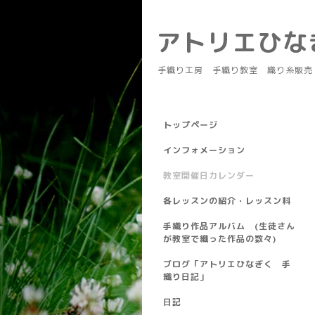
アトリエひ
手織り工房 手織り教室 織り糸販売
トップページ
インフォメーション
教室開催日カレンダー
各レッスンの紹介・レッスン料
手織り作品アルバム (生徒さん
が教室で織った作品の数々)
ブログ「アトリエひなぎく 手
織り日記」
日記