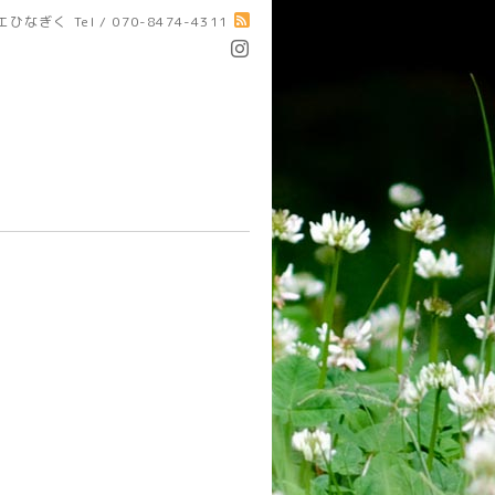
エひなぎく
Tel / 070-8474-4311