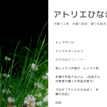
アトリエひ
手織り工房 手織り教室 織り糸販売
トップページ
インフォメーション
教室開催日カレンダー
各レッスンの紹介・レッスン料
手織り作品アルバム (生徒さん
が教室で織った作品の数々)
ブログ「アトリエひなぎく 手
織り日記」
日記